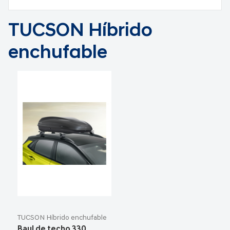
TUCSON Híbrido
enchufable
TUCSON Híbrido enchufable
Baul de techo 330.