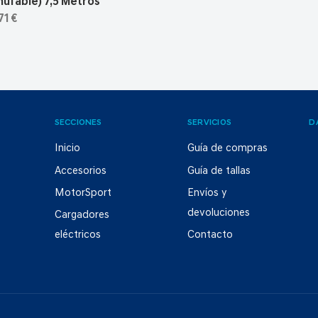
ufable) 7,5 Metros
71 €
SECCIONES
SERVICIOS
D
Inicio
Guía de compras
Accesorios
Guía de tallas
MotorSport
Envíos y
devoluciones
Cargadores
eléctricos
Contacto