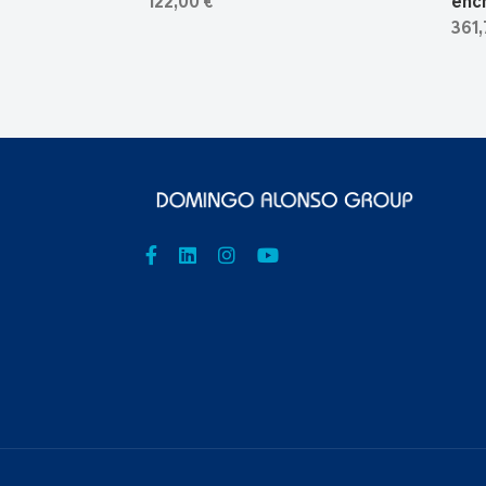
122,00 €
ench
361,