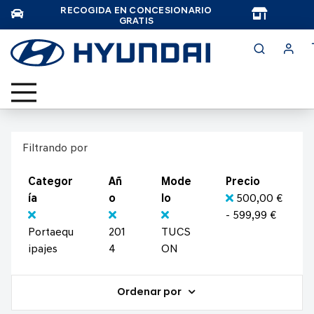
RECOGIDA EN CONCESIONARIO
TAR
GRATIS
Filtrando por
Categor
Añ
Mode
Precio
ía
o
lo
500,00 €
- 599,99 €
Portaequ
201
TUCS
ipajes
4
ON
Ordenar por