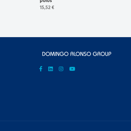
polos
15,52 €