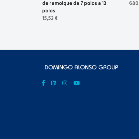
de remolque de 7 polos a 13
680
polos
15,52 €