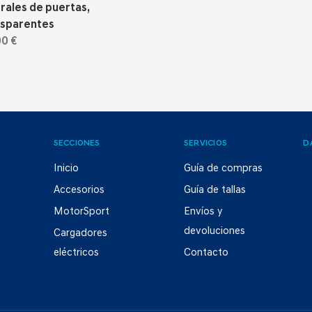
rales de puertas,
nsparentes
00 €
SECCIONES
SERVICIOS
D
Inicio
Guía de compras
Accesorios
Guía de tallas
MotorSport
Envíos y
devoluciones
Cargadores
eléctricos
Contacto