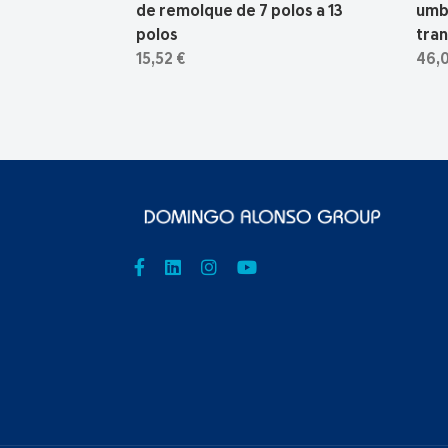
de remolque de 7 polos a 13
umb
polos
tra
15,52 €
46,