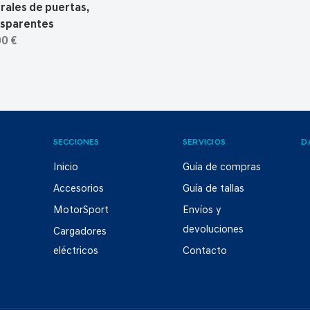
rales de puertas,
nsparentes
00 €
SECCIONES
SERVICIOS
D
Inicio
Guía de compras
Accesorios
Guía de tallas
MotorSport
Envíos y
devoluciones
Cargadores
eléctricos
Contacto