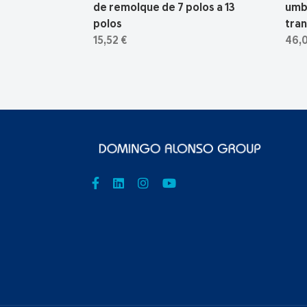
de remolque de 7 polos a 13
umb
polos
tra
15,52 €
46,