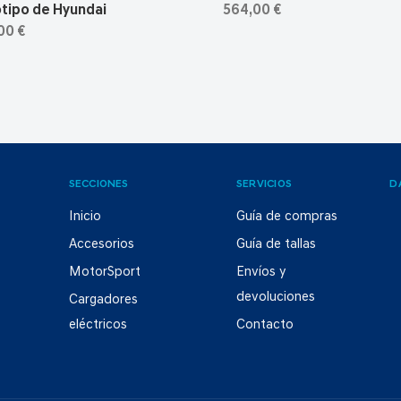
tipo de Hyundai
564,00 €
00 €
SECCIONES
SERVICIOS
D
Inicio
Guía de compras
Accesorios
Guía de tallas
MotorSport
Envíos y
devoluciones
Cargadores
eléctricos
Contacto