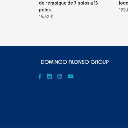
de remolque de 7 polos a 13
logo
polos
122,
15,52 €