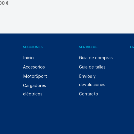
00 €
SECCIONES
SERVICIOS
D
Inicio
Guía de compras
Accesorios
Guía de tallas
MotorSport
Envíos y
devoluciones
Cargadores
eléctricos
Contacto