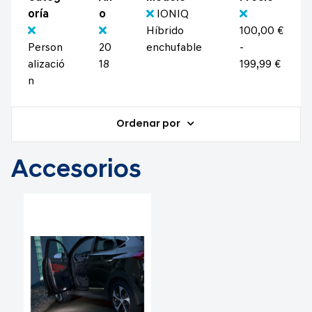
oría
o
IONIQ
Híbrido
100,00 €
Person
20
enchufable
-
alizació
18
199,99 €
n
Ordenar por
Accesorios