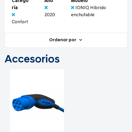
Catego
Año
Modelo
ría
IONIQ Híbrido
2020
enchufable
Confort
Ordenar por
Accesorios