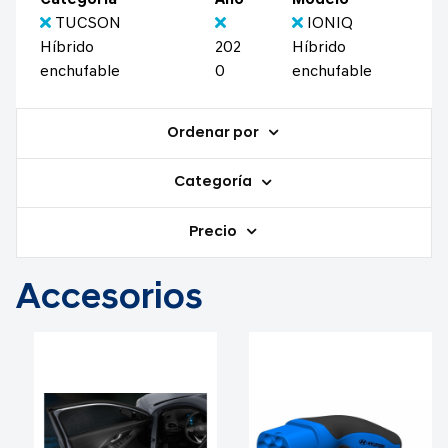
Categoría
Año
Modelo
TUCSON
IONIQ
Híbrido
202
Híbrido
enchufable
0
enchufable
Ordenar por
Categoría
Precio
Accesorios