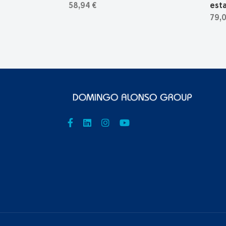
58,94 €
est
79,0