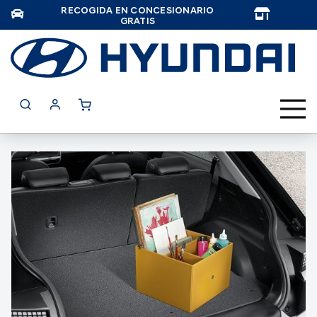
RECOGIDA EN CONCESIONARIO
TAR
GRATIS
Saltar
al
final
de
la
galería
de
imágenes