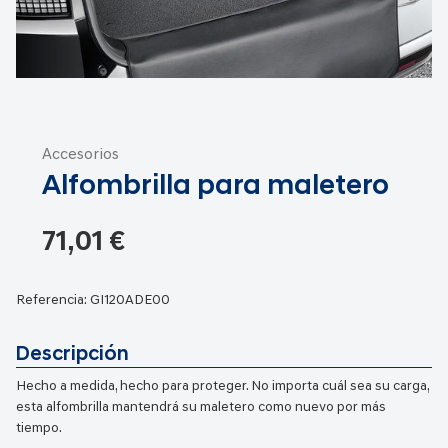
Saltar
al
Accesorios
comienzo
Alfombrilla para maletero
de
la
galería
71,01 €
de
imágenes
Referencia:
GI120ADE00
Descripción
Hecho a medida, hecho para proteger. No importa cuál sea su carga,
esta alfombrilla mantendrá su maletero como nuevo por más
tiempo.