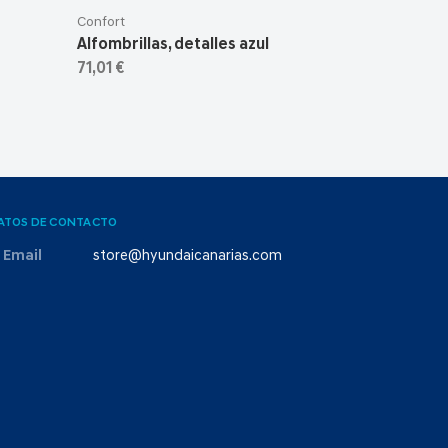
Confort
Alfombrillas, detalles azul
71,01 €
ATOS DE CONTACTO
Email
store@hyundaicanarias.com