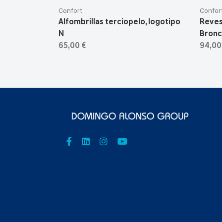
Confort
Confor
Alfombrillas terciopelo, logotipo
Reves
N
Bron
65,00 €
94,00