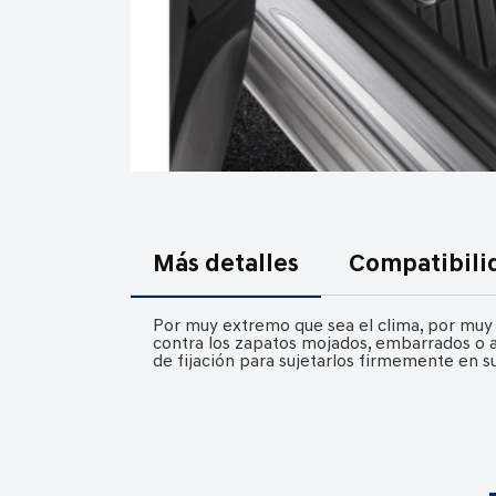
Saltar
al
comienzo
Más detalles
Compatibili
de
la
Por muy extremo que sea el clima, por muy 
galería
contra los zapatos mojados, embarrados o ar
de fijación para sujetarlos firmemente en su
de
imágenes