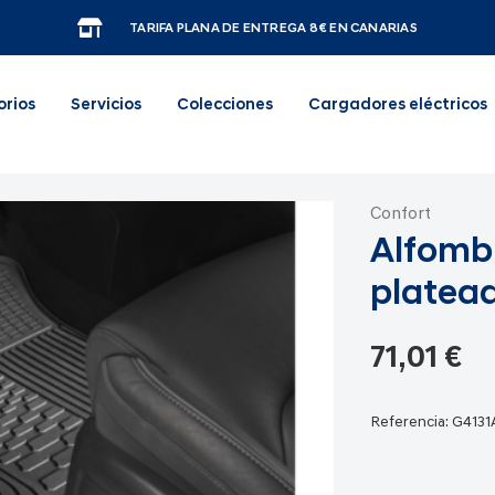
TARIFA PLANA DE ENTREGA 8€ EN CANARIAS
orios
Servicios
Colecciones
Cargadores eléctricos
Confort
Alfombr
platea
71,01 €
Referencia:
G413