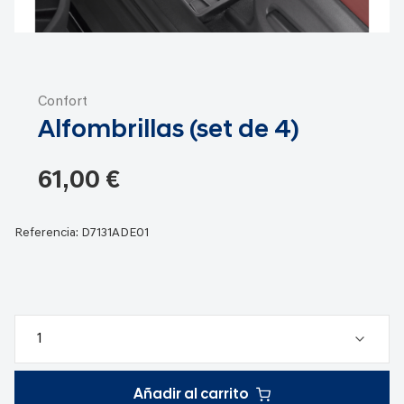
Saltar
al
Confort
comienzo
Alfombrillas (set de 4)
de
la
galería
61,00 €
de
imágenes
Referencia:
D7131ADE01
Añadir al carrito