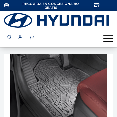
RECOGIDA EN CONCESIONARIO
TAR
GRATIS
Saltar
al
final
de
la
galería
de
imágenes