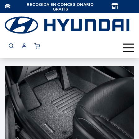
RECOGIDA EN CONCESIONARIO
TAR
GRATIS
Saltar
al
final
de
la
galería
de
imágenes