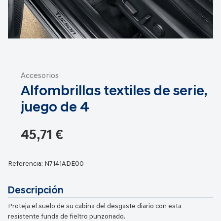
Saltar
al
Accesorios
comienzo
Alfombrillas textiles de serie,
de
la
juego de 4
galería
de
45,71 €
imágenes
Referencia:
N7141ADE00
Descripción
Proteja el suelo de su cabina del desgaste diario con esta
resistente funda de fieltro punzonado.