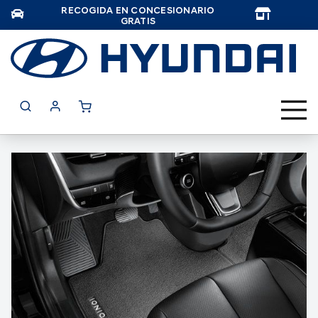
RECOGIDA EN CONCESIONARIO
TAR
GRATIS
Saltar
al
final
de
la
galería
de
imágenes