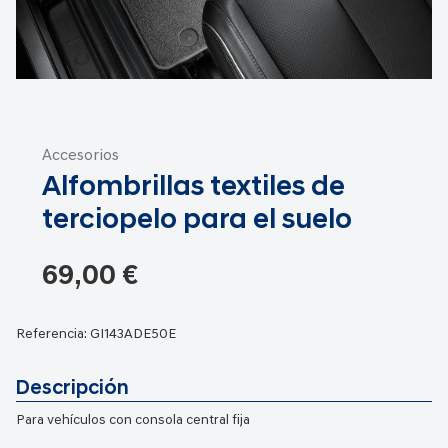
Saltar
al
Accesorios
comienzo
Alfombrillas textiles de
de
la
terciopelo para el suelo
galería
de
69,00 €
imágenes
Referencia:
GI143ADE50E
Descripción
Para vehículos con consola central fija