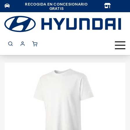
RECOGIDA EN CONCESIONARIO
TAR
GRATIS
Saltar
al
final
de
la
galería
de
imágenes