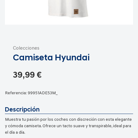
Saltar
al
Colecciones
comienzo
Camiseta Hyundai
de
la
galería
39,99 €
de
imágenes
Referencia:
99951ADE53M_
Descripción
Muestra tu pasión por los coches con discreción con esta elegante
y cómoda camiseta. Ofrece un tacto suave y transpirable, ideal para
el día a día.