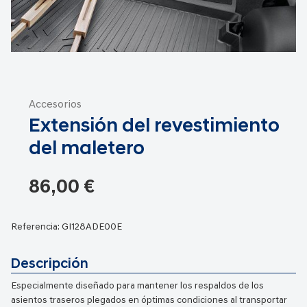
Saltar
al
Accesorios
comienzo
Extensión del revestimiento
de
la
del maletero
galería
de
86,00 €
imágenes
Referencia:
GI128ADE00E
Descripción
Especialmente diseñado para mantener los respaldos de los
asientos traseros plegados en óptimas condiciones al transportar