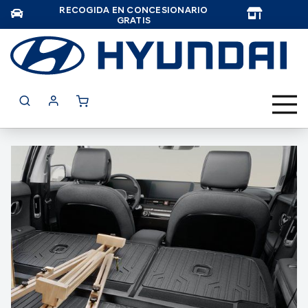
RECOGIDA EN CONCESIONARIO
TAR
GRATIS
Saltar
al
final
de
la
galería
de
imágenes