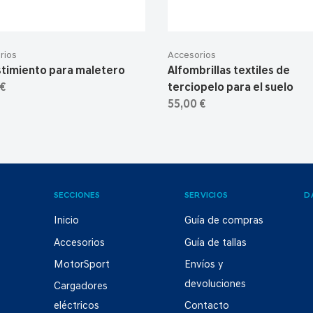
rios
Accesorios
timiento para maletero
Alfombrillas textiles de
 €
terciopelo para el suelo
55,00 €
SECCIONES
SERVICIOS
D
Inicio
Guía de compras
Accesorios
Guía de tallas
MotorSport
Envíos y
devoluciones
Cargadores
eléctricos
Contacto