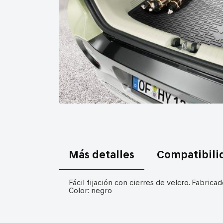
Saltar
al
comienzo
Más detalles
Compatibili
de
la
galería
Fácil fijación con cierres de velcro. Fabric
de
Color: negro
imágenes