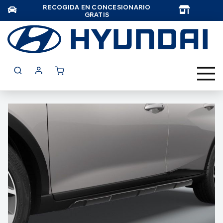
RECOGIDA EN CONCESIONARIO
TAR
GRATIS
Saltar
al
final
de
la
galería
de
imágenes