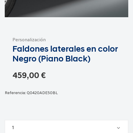
Saltar
al
Personalización
comienzo
Faldones laterales en color
de
la
Negro (Piano Black)
galería
de
459,00 €
imágenes
Referencia:
Q0420ADE50BL