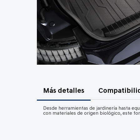
Saltar
al
comienzo
Más detalles
Compatibili
de
la
Desde herramientas de jardinería hasta eq
galería
con materiales de origen biológico, este f
de
imágenes