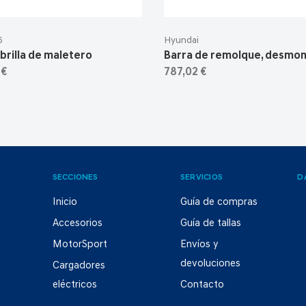
6
Hyundai
brilla de maletero
Barra de remolque, desmon
 €
787,02 €
SECCIONES
SERVICIOS
D
Inicio
Guía de compras
Accesorios
Guía de tallas
MotorSport
Envíos y
devoluciones
Cargadores
eléctricos
Contacto