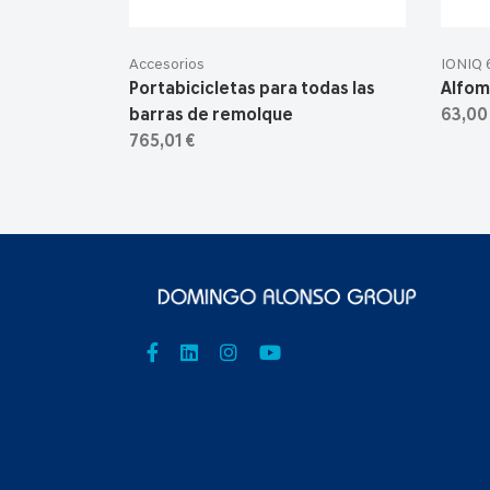
Accesorios
IONIQ 
Portabicicletas para todas las
Alfom
barras de remolque
63,00
765,01 €