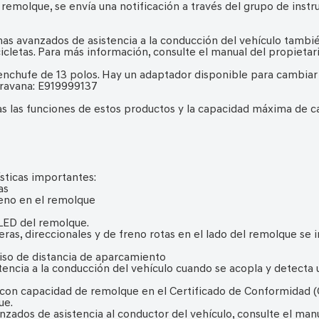
 remolque, se envía una notificación a través del grupo de instr
mas avanzados de asistencia a la conducción del vehículo tamb
cletas. Para más información, consulte el manual del propietar
nchufe de 13 polos. Hay un adaptador disponible para cambiar
aravana: E919999137
as las funciones de estos productos y la capacidad máxima de c
sticas importantes:
as
reno en el remolque
 LED del remolque.
eras, direccionales y de freno rotas en el lado del remolque se
iso de distancia de aparcamiento
tencia a la conducción del vehículo cuando se acopla y detecta 
s con capacidad de remolque en el Certificado de Conformidad 
ue.
nzados de asistencia al conductor del vehículo, consulte el manu