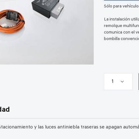
Sólo para vehícul
La instalación uti
remolque multifunc
comunica con el v
bombilla convenci
dad
estacionamiento y las luces antiniebla traseras se apagan auto