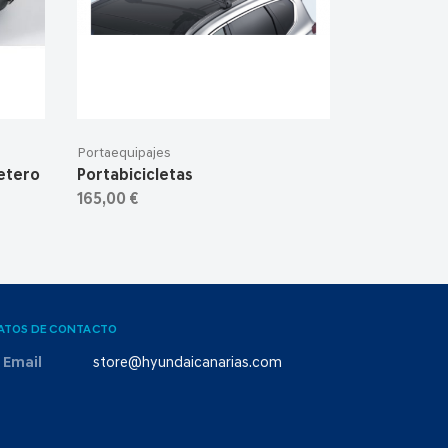
Portaequipajes
etero
Portabicicletas
165,00 €
ATOS DE CONTACTO
Email
store@hyundaicanarias.com