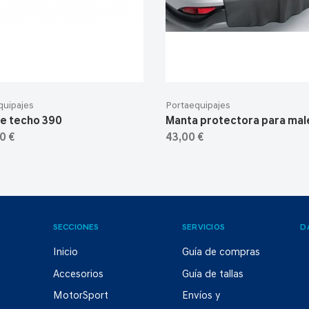
quipajes
Portaequipajes
de techo 390
Manta protectora para mal
0 €
43,00 €
SECCIONES
SERVICIOS
D
Inicio
Guía de compras
Accesorios
Guía de tallas
MotorSport
Envíos y