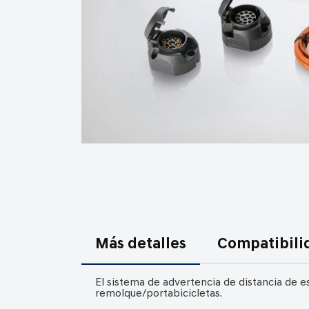
Saltar
al
comienzo
de
la
Más detalles
Compatibili
galería
de
imágenes
El sistema de advertencia de distancia de 
remolque/portabicicletas.