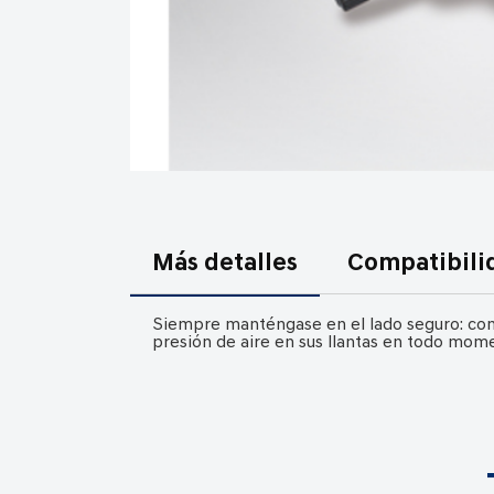
Saltar
al
comienzo
Más detalles
Compatibili
de
la
Siempre manténgase en el lado seguro: con 
galería
presión de aire en sus llantas en todo mome
de
imágenes