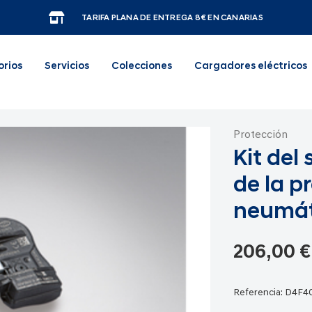
TARIFA PLANA DE ENTREGA 8€ EN CANARIAS
orios
Servicios
Colecciones
Cargadores eléctricos
Protección
Kit del
de la p
neumát
206,00 €
Referencia:
D4F4