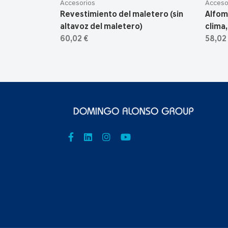
Accesorios
Acceso
Revestimiento del maletero (sin
Alfom
altavoz del maletero)
clima,
60,02 €
58,02