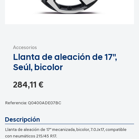
Saltar
al
Accesorios
comienzo
Llanta de aleación de 17",
de
la
Seúl, bicolor
galería
de
284,11 €
imágenes
Referencia:
Q0400ADE07BC
Descripción
Llanta de aleación de 17" mecanizada, bicolor, 7.0Jx17, compatible
con neumáticos 215/45 R17.