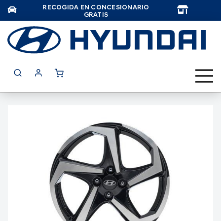
RECOGIDA EN CONCESIONARIO
TAR
GRATIS
Saltar
al
final
de
la
galería
de
imágenes