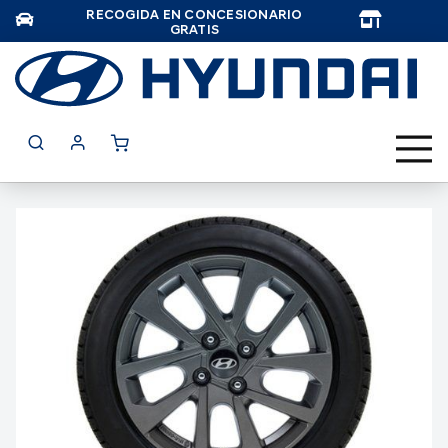
RECOGIDA EN CONCESIONARIO
TAR
GRATIS
Saltar
al
final
de
la
galería
de
imágenes