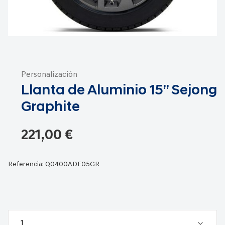
Saltar
al
Personalización
comienzo
Llanta de Aluminio 15” Sejong
de
la
Graphite
galería
de
221,00 €
imágenes
Referencia:
Q0400ADE05GR