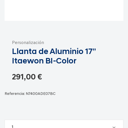
Saltar
al
Personalización
comienzo
Llanta de Aluminio 17”
de
la
Itaewon BI-Color
galería
de
291,00 €
imágenes
Referencia:
N7400ADE07BC