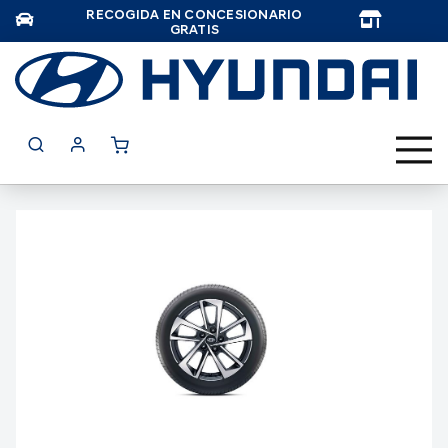
RECOGIDA EN CONCESIONARIO
TAR
GRATIS
Saltar
al
final
de
la
galería
de
imágenes