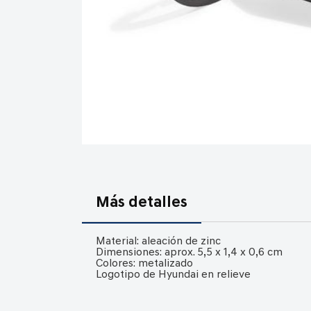
Saltar
al
comienzo
Más detalles
de
la
Material: aleación de zinc
galería
Dimensiones: aprox. 5,5 x 1,4 x 0,6 cm
Colores: metalizado
de
Logotipo de Hyundai en relieve
imágenes