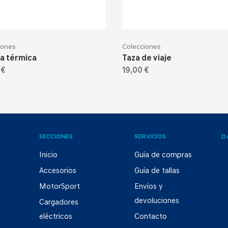
iones
Colecciones
la térmica
Taza de viaje
 €
19,00 €
SECCIONES
SERVICIOS
D
Inicio
Guía de compras
Accesorios
Guía de tallas
MotorSport
Envíos y
devoluciones
Cargadores
eléctricos
Contacto