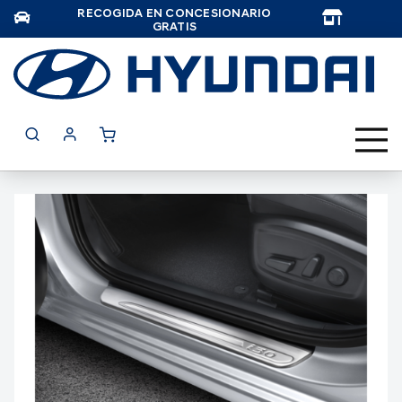
RECOGIDA EN CONCESIONARIO
TAR
GRATIS
Saltar
al
final
de
la
galería
de
imágenes