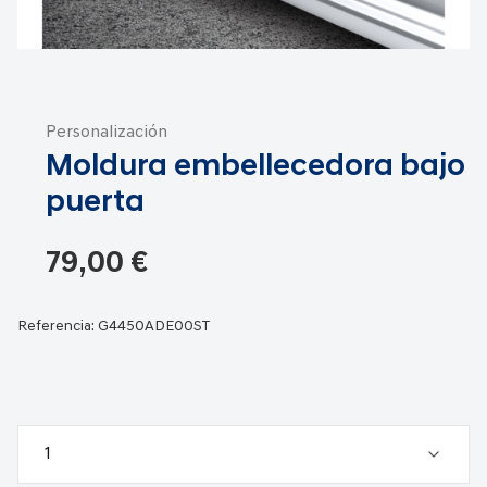
Saltar
al
Personalización
comienzo
Moldura embellecedora bajo
de
la
puerta
galería
de
79,00 €
imágenes
Referencia:
G4450ADE00ST