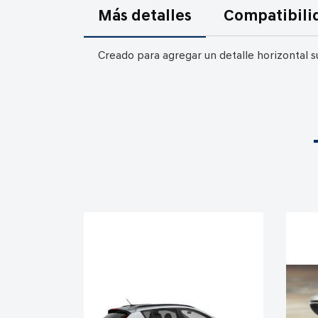
comienzo
Más detalles
Compatibili
de
la
Creado para agregar un detalle horizontal su
galería
de
imágenes