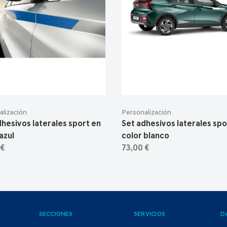
alización
Personalización
dhesivos laterales sport en
Set adhesivos laterales spo
azul
color blanco
 €
73,00 €
SECCIONES
SERVICIOS
D