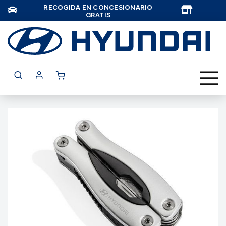
RECOGIDA EN CONCESIONARIO
TAR
GRATIS
Saltar
al
final
de
la
galería
de
imágenes