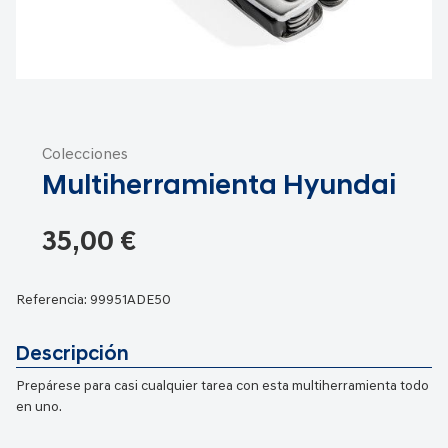
Saltar
al
Colecciones
comienzo
Multiherramienta Hyundai
de
la
galería
35,00 €
de
imágenes
Referencia:
99951ADE50
Descripción
Prepárese para casi cualquier tarea con esta multiherramienta todo
en uno.