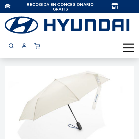
RECOGIDA EN CONCESIONARIO
TAR
GRATIS
Saltar
al
final
de
la
galería
de
imágenes