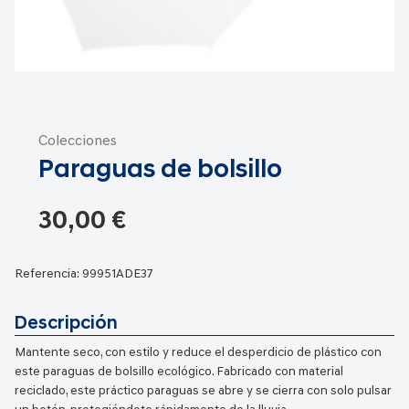
Saltar
al
Colecciones
comienzo
Paraguas de bolsillo
de
la
galería
30,00 €
de
imágenes
Referencia:
99951ADE37
Descripción
Mantente seco, con estilo y reduce el desperdicio de plástico con
este paraguas de bolsillo ecológico. Fabricado con material
reciclado, este práctico paraguas se abre y se cierra con solo pulsar