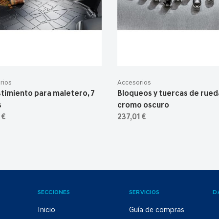
rios
Accesorios
timiento para maletero, 7
Bloqueos y tuercas de rued
s
cromo oscuro
 €
237,01 €
SECCIONES
SERVICIOS
D
Inicio
Guía de compras