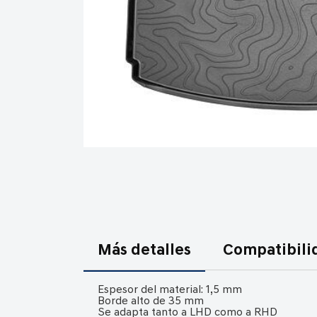
Saltar
al
comienzo
de
la
Más detalles
Compatibili
galería
de
imágenes
Espesor del material: 1,5 mm
Borde alto de 35 mm
Se adapta tanto a LHD como a RHD