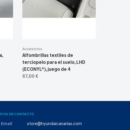
Accesorios
a,
Alfombrillas textiles de
terciopelo para el suelo, LHD
(ECONYL®), juego de 4
67,00 €
ATOS DE CONTACTO
Email
store@hyundaicanarias.com