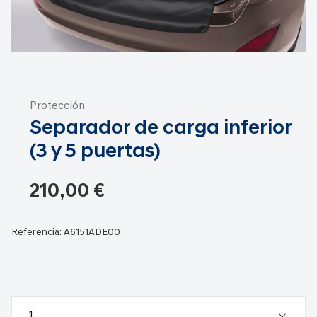
Saltar
al
Protección
comienzo
Separador de carga inferior
de
la
(3 y 5 puertas)
galería
de
210,00 €
imágenes
Referencia:
A6151ADE00