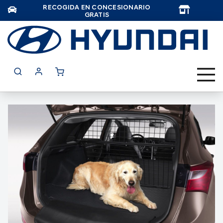
RECOGIDA EN CONCESIONARIO
TAR
GRATIS
Saltar
al
final
de
la
galería
de
imágenes