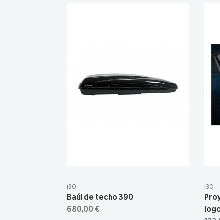
i30
i30
Baúl de techo 390
Pro
680,00 €
logo