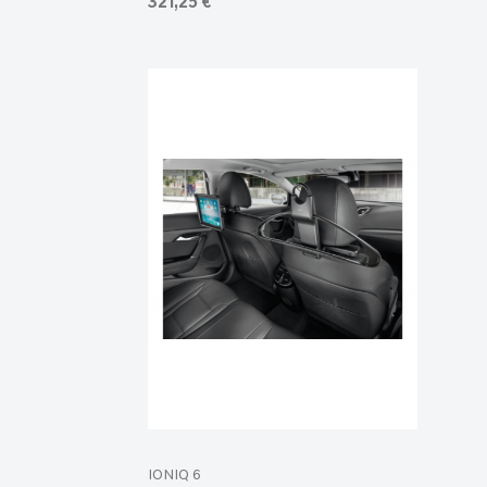
321,25 €
IONIQ 6