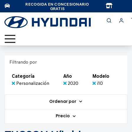
RECOGIDA EN CONCESIONARIO
TAR
GRATIS
Filtrando por
Categoría
Año
Modelo
Personalización
2020
i10
Ordenar por
Precio