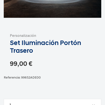
Saltar
al
Personalización
comienzo
Set Iluminación Portón
de
la
Trasero
galería
de
99,00 €
imágenes
Referencia:
99652ADE00