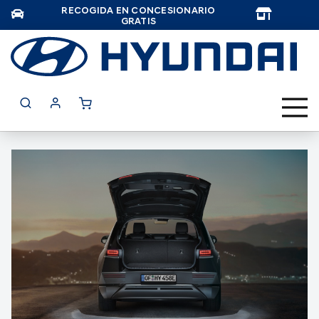
RECOGIDA EN CONCESIONARIO
TAR
GRATIS
Saltar
al
final
de
la
galería
de
imágenes