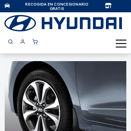
RECOGIDA EN CONCESIONARIO
TAR
GRATIS
Saltar
al
final
de
la
galería
de
imágenes