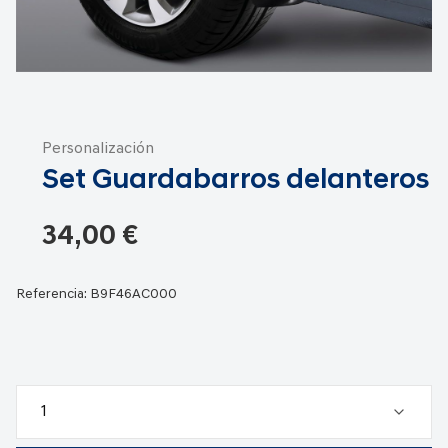
Saltar
al
Personalización
comienzo
Set Guardabarros delanteros
de
la
galería
34,00 €
de
imágenes
Referencia:
B9F46AC000