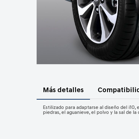
Saltar
al
comienzo
Más detalles
Compatibili
de
la
Estilizado para adaptarse al diseño del i10
galería
piedras, el aguanieve, el polvo y la sal de la 
de
imágenes