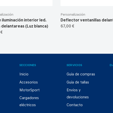
alización
Personalización
 iluminación interior led.
Deflector ventanillas delan
s delantareas (Luz blanca)
67,00 €
 €
SECCIONES
SERVICIOS
D
Inicio
Guía de compras
Accesorios
Guía de tallas
MotorSport
Envíos y
devoluciones
Cargadores
eléctricos
Contacto