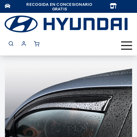
RECOGIDA EN CONCESIONARIO
TAR
GRATIS
Saltar
al
final
de
la
galería
de
imágenes