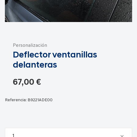
Saltar
al
Personalización
comienzo
Deflector ventanillas
de
la
delanteras
galería
de
67,00 €
imágenes
Referencia:
B9221ADE00