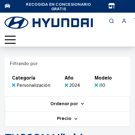
RECOGIDA EN CONCESIONARIO
TAR
GRATIS
Filtrando por
Categoría
Año
Modelo
Personalización
2024
i10
Ordenar por
Precio