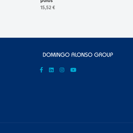
polos
15,52 €