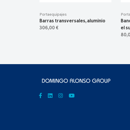
Portaequipajes
Port
Barras transversales, aluminio
Band
306,00 €
el s
80,