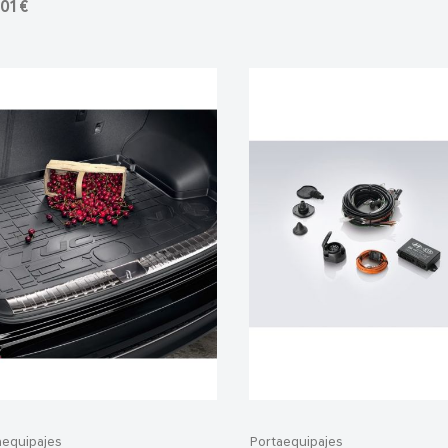
01 €
aequipajes
Portaequipajes