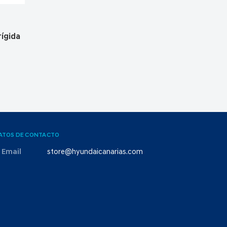
ígida
ATOS DE CONTACTO
Email
store@hyundaicanarias.com