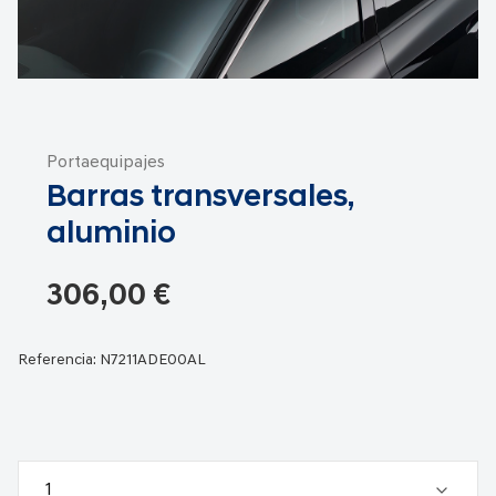
Saltar
al
Portaequipajes
comienzo
Barras transversales,
de
la
aluminio
galería
de
306,00 €
imágenes
Referencia:
N7211ADE00AL