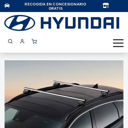
RECOGIDA EN CONCESIONARIO
TAR
GRATIS
Saltar
al
final
de
la
galería
de
imágenes