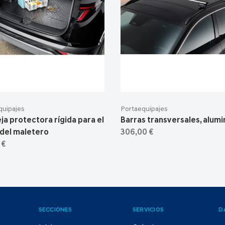
quipajes
Portaequipajes
ja protectora rígida para el
Barras transversales, alumi
 del maletero
306,00 €
 €
SECCIONES
SERVICIOS
D