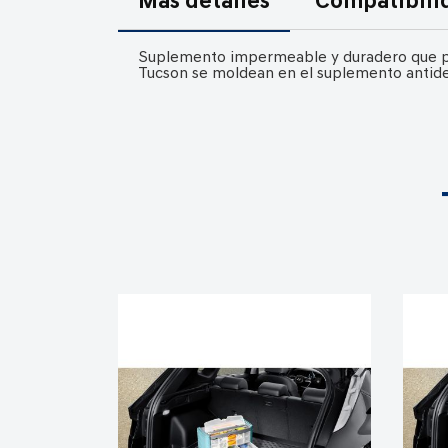
Más detalles
Compatibili
de
la
Suplemento impermeable y duradero que prot
galería
Tucson se moldean en el suplemento antide
de
imágenes