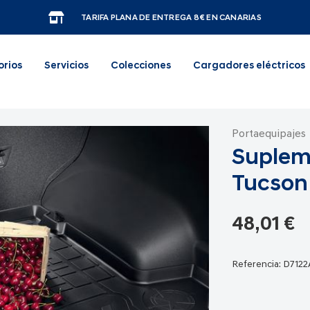
TARIFA PLANA DE ENTREGA 8€ EN CANARIAS
orios
Servicios
Colecciones
Cargadores eléctricos
Portaequipajes
Suplem
Tucson
48,01 €
Referencia:
D712