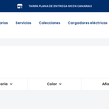
TARIFA PLANA DE ENTREGA 8€ EN CANARIAS
orios
Servicios
Colecciones
Cargadores eléctricos
oría
Color
Añ