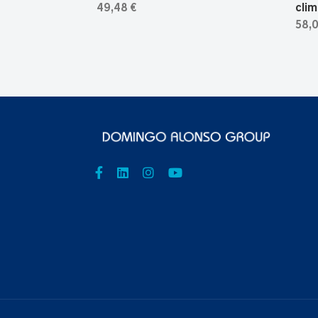
49,48 €
clim
58,0