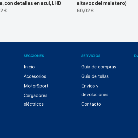
a, con detalles en azul, LHD
altavoz del maletero)
2 €
60,02 €
SECCIONES
SERVICIOS
D
Inicio
Guía de compras
Accesorios
Guía de tallas
MotorSport
Envíos y
devoluciones
Cargadores
eléctricos
Contacto