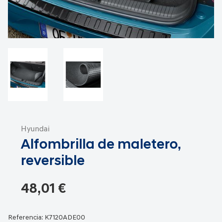
Saltar
al
Hyundai
comienzo
Alfombrilla de maletero,
de
la
reversible
galería
de
48,01 €
imágenes
Referencia:
K7120ADE00