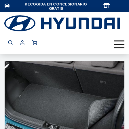
RECOGIDA EN CONCESIONARIO
TAR
GRATIS
Saltar
al
final
de
la
galería
de
imágenes